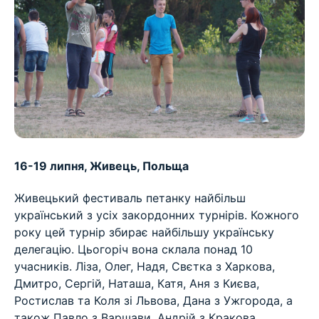
16-19 липня, Живець, Польща
Живецький фестиваль петанку найбільш
український з усіх закордонних турнірів. Кожного
року цей турнір збирає найбільшу українську
делегацію. Цьогоріч вона склала понад 10
учасників. Ліза, Олег, Надя, Свєтка з Харкова,
Дмитро, Сергій, Наташа, Катя, Аня з Києва,
Ростислав та Коля зі Львова, Дана з Ужгорода, а
також Павло з Варшави, Андрій з Кракова,