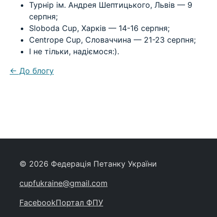
Турнір ім. Андрея Шептицького, Львів — 9
серпня;
Sloboda Cup, Харків — 14-16 серпня;
Centrope Cup, Словаччина — 21-23 серпня;
І не тільки, надіємося:).
← До блогу
© 2026 Федерація Петанку України
cupfukraine@gmail.com
Facebook
Портал ФПУ