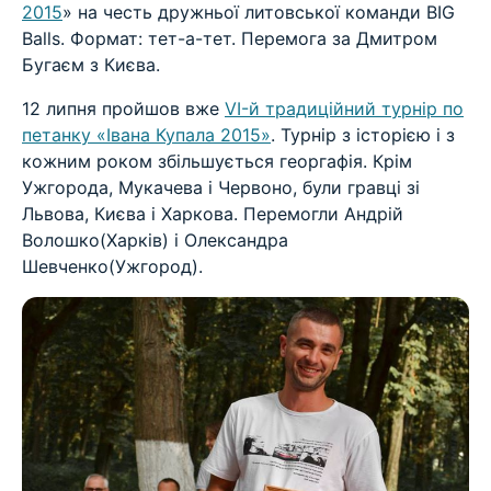
2015
» на честь дружньої литовської команди BIG
Balls. Формат: тет-а-тет. Перемога за Дмитром
Бугаєм з Києва.
12 липня пройшов вже
VI-й традиційний турнір по
петанку «Івана Купала 2015»
. Турнір з історією і з
кожним роком збільшується георгафія. Крім
Ужгорода, Мукачева і Червоно, були гравці зі
Львова, Києва і Харкова. Перемогли Андрій
Волошко(Харків) і Олександра
Шевченко(Ужгород).