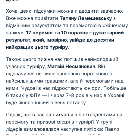
Хоча, деякі підсумки можна підводити завчасно.
Вже можна привітати
Тетяну Лемешевську
з
відмінним результатом та перемогою в «жіночому
заліку».
17 перемог та 10 поразок – дуже гарний
результат, який, імовірно, увійде до десятки
найкращих цього турніру.
Також цього тижня нас потішив наймолодший
учасник турніру,
Матвій Несмянович
. Він
відзначився не лише запеклою боротьбою з
найсильнішими гравцями, але й перемогами над
ними. Чудові в нас підростають юніори. Побільше
б таких у ФПУ — і через 7–8 років у нас в Україні
буде якісно інший рівень петанку.
Однак, що в нас за ситуація з претендентами на
перемогу та призові місця в турнірі? У групі
лідерів вималювалася наступна п’ятірка: Павло