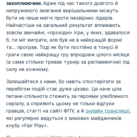
захоплюючим.
Адже під час такого довгого й
напруженого змагання вирішальними можуть
бути не лише матчі проти імовірних лідерів.
Найчастіше на загальний результат впливають
зовсім звичайні, «прохідні» ігри, у яких, здавалося
б, ти міг виграти, але був не в найкращій формі
та… програв. Тоді як бути постійно в тонусі й
грати свою найкращу гру впродовж цілого місяця
(а саме стільки триває турнір за регламентом) під
силу не кожному.
Залишайтеся з нами, бо навіть спостерігати за
перебігом подій стає дуже цікаво. Це наче ціла
петанк-спільнота стежить за героями улюбленого
серіалу, а сприяють цьому не тільки відгуки
гравців, статті на сайті ФПУ, а й
онлайн трансляції
,
які регулярно ведуться з зимових майданчиків
клубу «Fair Play».