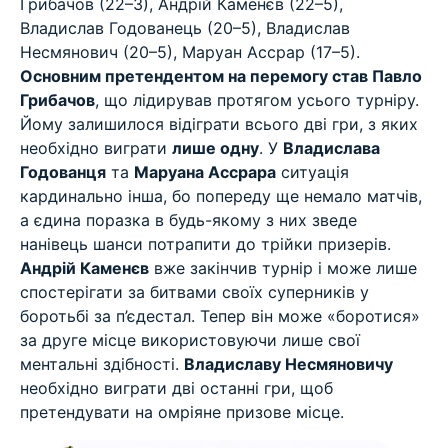
Грибачов (22–3), Андрій Каменєв (22–5),
Владислав Годованець (20–5), Владислав
Несмянович (20–5), Маруан Ассрар (17–5).
Основним претендентом на перемогу став Павло
Грибачов
, що лідирував протягом усього турніру.
Йому залишилося відіграти всього дві гри, з яких
необхідно виграти
лише одну
. У
Владислава
Годованця
та
Маруана Ассрара
ситуація
кардинально інша, бо попереду ще немало матчів,
а єдина поразка в будь-якому з них зведе
нанівець шанси потрапити до трійки призерів.
Андрій Каменєв
вже закінчив турнір і може лише
спостерігати за битвами своїх суперників у
боротьбі за п’єдестал. Тепер він може «боротися»
за друге місце використовуючи лише свої
ментальні здібності.
Владиславу Несмяновичу
необхідно виграти дві останні гри, щоб
претендувати на омріяне призове місце.