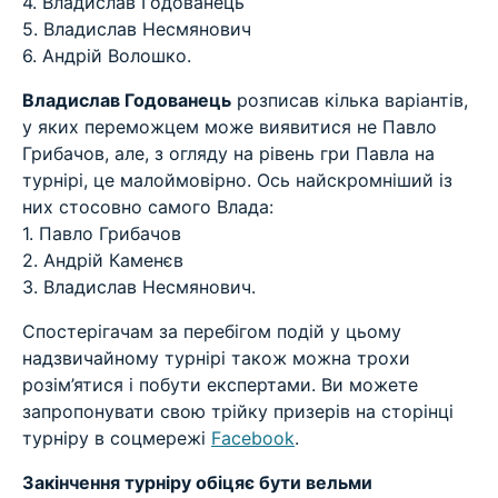
4. Владислав Годованець
5. Владислав Несмянович
6. Андрій Волошко.
Владислав Годованець
розписав кілька варіантів,
у яких переможцем може виявитися не Павло
Грибачов, але, з огляду на рівень гри Павла на
турнірі, це малоймовірно. Ось найскромніший із
них стосовно самого Влада:
1. Павло Грибачов
2. Андрій Каменєв
3. Владислав Несмянович.
Спостерігачам за перебігом подій у цьому
надзвичайному турнірі також можна трохи
розім’ятися і побути експертами. Ви можете
запропонувати свою трійку призерів на сторінці
турніру в соцмережі
Facebook
.
Закінчення турніру обіцяє бути вельми