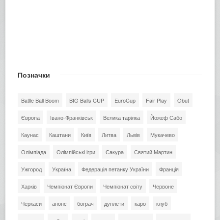
Позначки
Batlle Ball Boom
BIG Balls CUP
EuroCup
Fair Play
Obut
Європа
Івано-Франківськ
Велика тарілка
Йожеф Сабо
Каунас
Каштани
Київ
Литва
Львів
Мукачево
Олімпіада
Олімпійські ігри
Сакура
Святий Мартин
Ужгород
Україна
Федерація петанку України
Франція
Харків
Чемпіонат Європи
Чемпіонат світу
Червоне
Черкаси
анонс
бограч
дуплети
каро
клуб