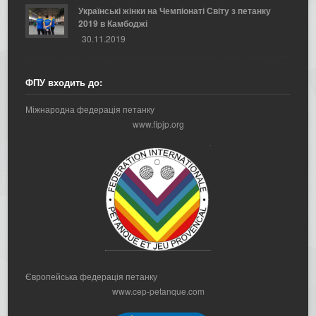
Українські жінки на Чемпіонаті Світу з петанку
2019 в Камбоджі
30.11.2019
ФПУ входить до:
Міжнародна федерація петанку
www.fipjp.org
Європейська федерація петанку
www.cep-petanque.com