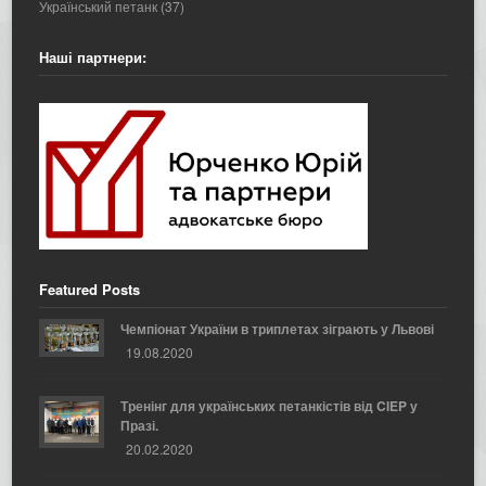
Український петанк
(37)
Наші партнери:
Featured Posts
Чемпіонат України в триплетах зіграють у Львові
19.08.2020
Тренінг для українських петанкістів від CIEP у
Празі.
20.02.2020