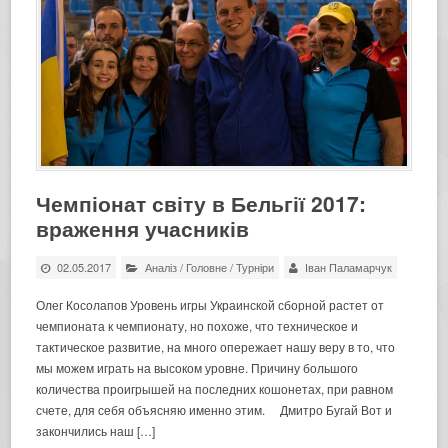
Чемпіонат світу в Бельгії 2017:
враження учасників
02.05.2017
Аналіз
/
Головне
/
Турніри
Іван Паламарчук
Олег Косолапов Уровень игры Украинской сборной растет от
чемпионата к чемпионату, но похоже, что техническое и
тактическое развитие, на много опережает нашу веру в то, что
мы можем играть на высоком уровне. Причину большого
количества проигрышей на последних кошонетах, при равном
счете, для себя объясняю именно этим. Дмитро Бугай Вот и
закончились наш […]