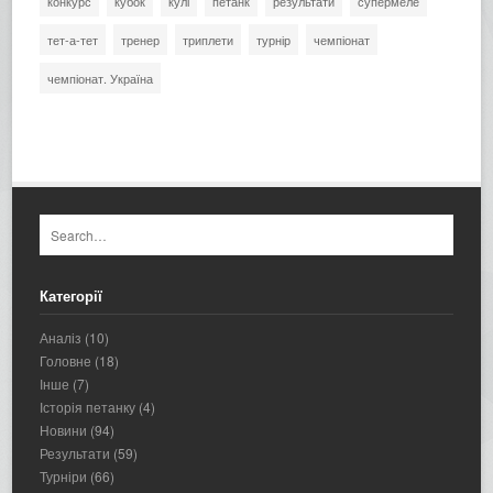
конкурс
кубок
кулі
петанк
результати
супермеле
тет-а-тет
тренер
триплети
турнір
чемпіонат
чемпіонат. Україна
Категорії
Аналіз
(10)
Головне
(18)
Інше
(7)
Історія петанку
(4)
Новини
(94)
Результати
(59)
Турніри
(66)