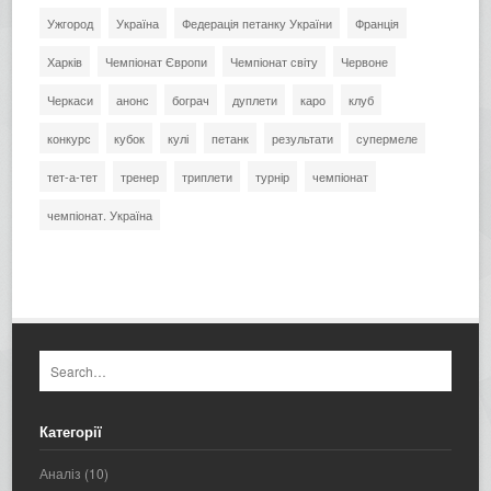
Ужгород
Україна
Федерація петанку України
Франція
Харків
Чемпіонат Європи
Чемпіонат світу
Червоне
Черкаси
анонс
бограч
дуплети
каро
клуб
конкурс
кубок
кулі
петанк
результати
супермеле
тет-а-тет
тренер
триплети
турнір
чемпіонат
чемпіонат. Україна
Категорії
Аналіз
(10)