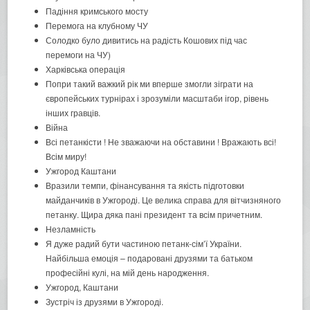
Падіння кримського мосту
Перемога на клубному ЧУ
Солодко було дивитись на радість Кошових під час
перемоги на ЧУ)
Харківська операція
Попри такий важкий рік ми вперше змогли зіграти на
європейських турнірах і зрозуміли масштаби ігор, рівень
інших гравців.
Війна
Всі петанкісти ! Не зважаючи на обставини ! Вражають всі!
Всім миру!
Ужгород Каштани
Вразили темпи, фінансування та якість підготовки
майданчиків в Ужгороді. Це велика справа для вітчизняного
петанку. Щира дяка пані президент та всім причетним.
Незламність
Я дуже радий бути частиною петанк-сім’ї України.
Найбільша емоція – подаровані друзями та батьком
професійні кулі, на мій день народження.
Ужгород, Каштани
Зустріч із друзями в Ужгороді.