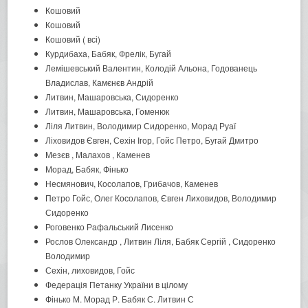
Кошовий
Кошовий
Кошовий ( всі)
Курдибаха, Бабяк, Фрелік, Бугай
Лемішевський Валентин, Колодій Альона, Годованець
Владислав, Камєнєв Андрій
Литвин, Машаровська, Сидоренко
Литвин, Машаровська, Гоменюк
Ліля Литвин, Володимир Сидоренко, Морад Руаї
Ліховидов Євген, Сехін Ігор, Гойс Петро, Бугай Дмитро
Мезєв , Малахов , Каменев
Морад, Бабяк, Фінько
Несмянович, Косолапов, Грибачов, Каменев
Петро Гойс, Олег Косолапов, Євген Лиховидов, Володимир
Сидоренко
Роговенко Рафальський Лисенко
Рослов Олександр , Литвин Ліля, Бабяк Сергій , Сидоренко
Володимир
Сехін, лиховидов, Гойс
Федерація Петанку України в цілому
Фінько М. Морад Р. Бабяк С. Литвин С