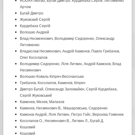
ROUAYI Morad, Бугай Дмитро, Курдибаха Сергій, Литовченко
Артем
Бугай Дмитро
Жуковский Сергій
Курдибаха Сергій
Волошко Андрей
Влад Несмеянович, Володимир Сидоренко, Олександр
Литовченко
Владислав Несмянович, Андрій Каменєв, Павло Грибачов,
Олег Косолапов
Володимир Сидоренко, Ліля Литвин, Андрій Камєнєв, Влад
Несмянович
Волошко-Коваль-Кіприч-Височанська
Грибачов, Косолапов, Каменєв, Кіприч
Дмитро Бугай, Олександр Заломайкін, Сергій Курдибаха,
Сергій Жуковський
Каменев, Мезев, Малахов
Каменєв, Несмянович В., Машаровська, Сидоренко
Камєнєв Андрій, Ліля Литвин, Петро Гойс, Вероніка Гоменюк
Косолапов О., Несмянович В., Литвин Л., Бугай Д.
Кошовий
Кошовий