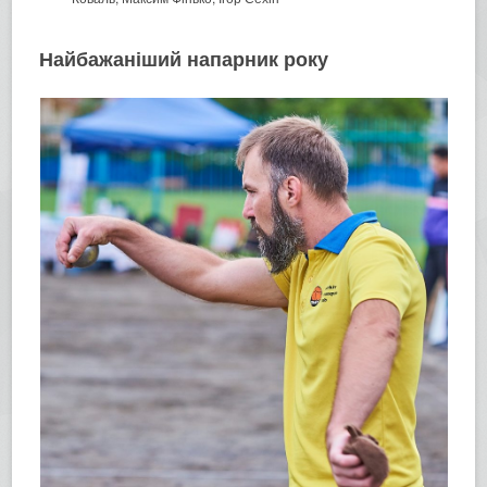
Найбажаніший напарник року