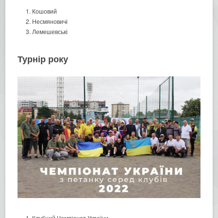
Кошовий
Несмяновичі
Лемешевські
Турнір року
Клубний Чемпіонат України