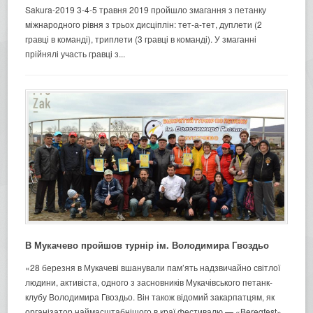
Sakura-2019 3-4-5 травня 2019 пройшло змагання з петанку
міжнародного рівня з трьох дисціплін: тет-а-тет, дуплети (2
гравці в команді), триплети (3 гравці в команді). У змаганні
прійнялі участь гравці з...
В Мукачево пройшов турнір ім. Володимира Гвоздьо
«28 березня в Мукачеві вшанували пам’ять надзвичайно світлої
людини, активіста, одного з засновників Мукачівського петанк-
клубу Володимира Гвоздьо. Він також відомий закарпатцям, як
організатор наймасштабнішого в краї фестивалю — «Beregfest»,