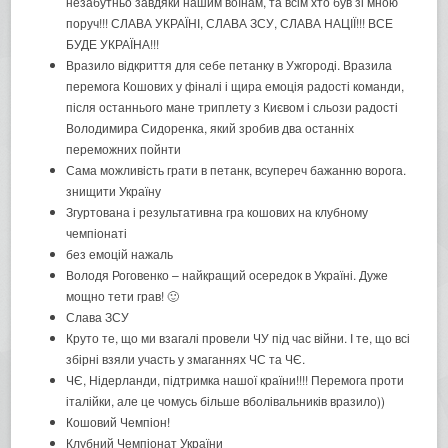
незабутньо завдяки нашим воїнам, та всім хто був зі мною
поруч!!! СЛАВА УКРАЇНІ, СЛАВА ЗСУ, СЛАВА НАЦІЇ!!! ВСЕ
БУДЕ УКРАЇНА!!!
Вразило відкриття для себе петанку в Ужгороді. Вразила
перемога Кошових у фіналі і щира емоція радості команди,
після останнього мане триплету з Києвом і сльози радості
Володимира Сидоренка, який зробив два останніх
переможних пойнти
Сама можливість грати в петанк, всупереч бажанню ворога.
знищити Україну
Згуртована і результативна гра кошових на клубному
чемпіонаті
без емоцій нажаль
Володя Роговенко – найкращий осередок в Україні. Дуже
мощно тети грав! 🙂
Слава ЗСУ
Круто те, що ми взагалі провели ЧУ під час війни. І те, що всі
збірні взяли участь у змаганнях ЧС та ЧЄ.
ЧЄ, Нідерланди, підтримка нашої країни!!!! Перемога проти
італійки, але це чомусь більше вболівальників вразило))
Кошовий Чемпіон!
Клубний Чемпіонат України