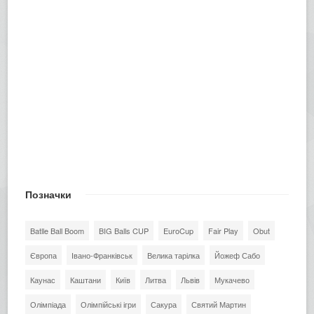
Позначки
Batlle Ball Boom
BIG Balls CUP
EuroCup
Fair Play
Obut
Європа
Івано-Франківськ
Велика тарілка
Йожеф Сабо
Каунас
Каштани
Київ
Литва
Львів
Мукачево
Олімпіада
Олімпійські ігри
Сакура
Святий Мартин