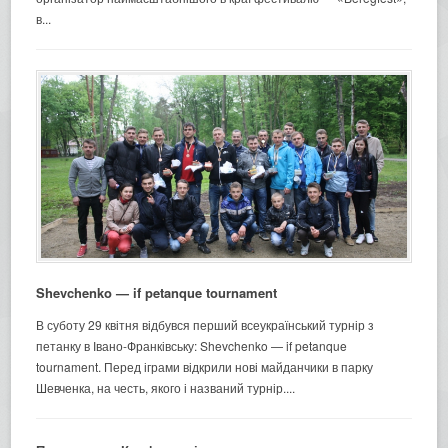
в...
Shevchenko — if petanque tournament
В суботу 29 квітня відбувся перший всеукраїнський турнір з
петанку в Івано-Франківську: Shevchenko — if petanque
tournament. Перед іграми відкрили нові майданчики в парку
Шевченка, на честь, якого і названий турнір....