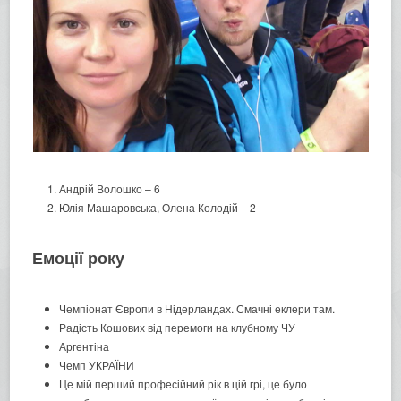
Андрій Волошко – 6
Юлія Машаровська, Олена Колодій – 2
Емоції року
Чемпіонат Європи в Нідерландах. Смачні еклери там.
Радість Кошових від перемоги на клубному ЧУ
Аргентіна
Чемп УКРАЇНИ
Це мій перший професійний рік в цій грі, це було