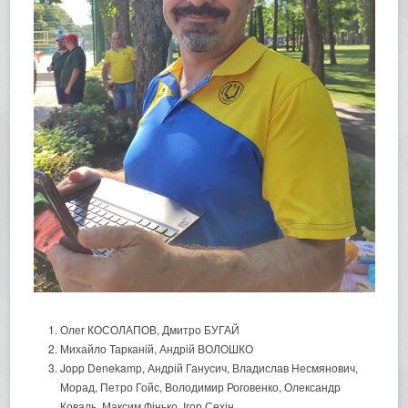
Олег КОСОЛАПОВ, Дмитро БУГАЙ
Михайло Тарканій, Андрiй ВОЛОШКО
Jopp Denekamp, Андрій Ганусич, Владислав Несмянович,
Морад, Петро Гойс, Володимир Роговенко, Олександр
Коваль, Максим Фінько, Ігор Сехін