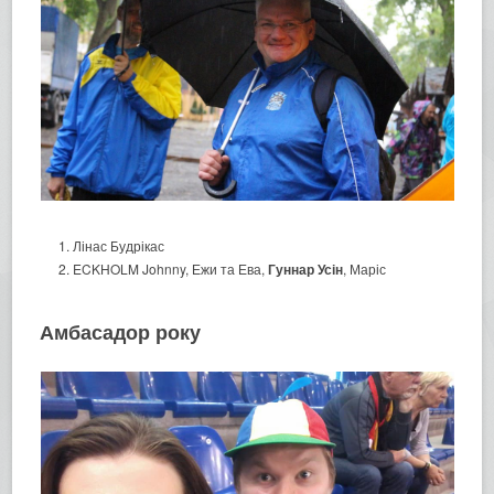
Лінас Будрікас
ECKHOLM Johnny, Ежи та Ева,
Гуннар Усін
, Маріс
Амбасадор року