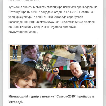
Тут можна знайти більшість статей українских ЗМІ про Федерацію
Петанку України з 2007 року до сьогодні. 11.11.2019 Петанк на
уроці фізкультури: в одній зі шкіл Ужгорода спробували
нововведення (ВІДЕО) https://www.0312.ua/news/2569417/petank-
na-uroci-fizkulturi-v-odnij-zi-skil-uzgoroda-sprobuvali-
novovvedenna-video...
Міжнародній турнір з петанку “Сакура-2019” пройшов в
Ужгороді.