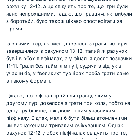
рахунку 12-12, а це свідчить про те, що ігри були
явно непрохідними. Гадаю, що гравцям, які вибули
з боротьби, було також цікаво спостерігати за
іграми.
⠀
Із восьми ігор, які мені довелося зіграти, чотири
завершилися з рахунком 13-12, такий ж рахунок
був і в обох півфіналах, а у фіналі я досяг позначки
11-11. Грали без тайм-ліміту і, судячи з відгуків
учасників, у “великих” турнірах треба грати саме
в такому форматі.
⠀
Цікаво, що в фінал пройшли гравці, яким у
другому турі довелося зіграти три кола, тобто на
одну гру більше, ніж двом іншим учасникам
півфіналу. Відтак, мали б бути більш втомленими
чи виснаженими тривалим очікуванням. Однак
рахунок 12-12 у обох півфіналах свідчить про те,