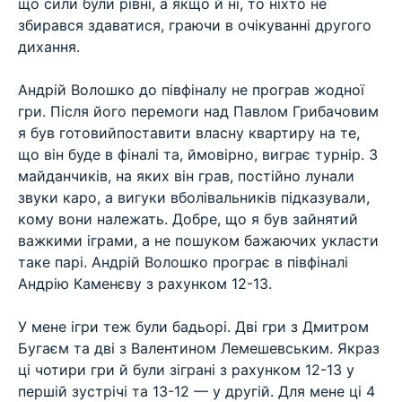
що сили були рівні, а якщо й ні, то ніхто не
збирався здаватися, граючи в очікуванні другого
дихання.
⠀
Андрій Волошко до півфіналу не програв жодної
гри. Після його перемоги над Павлом Грибачовим
я був готовийпоставити власну квартиру на те,
що він буде в фіналі та, ймовірно, виграє турнір. З
майданчиків, на яких він грав, постійно лунали
звуки каро, а вигуки вболівальників підказували,
кому вони належать. Добре, що я був зайнятий
важкими іграми, а не пошуком бажаючих укласти
таке парі. Андрій Волошко програє в півфіналі
Андрію Каменєву з рахунком 12-13.
⠀
У мене ігри теж були бадьорі. Дві гри з Дмитром
Бугаєм та дві з Валентином Лемешевським. Якраз
ці чотири гри й були зіграні з рахунком 12-13 у
першій зустрічі та 13-12 — у другій. Для мене ці 4