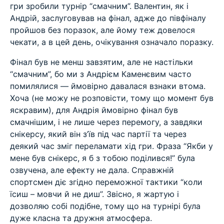
гри зробили турнір “смачним”. Валентин, як і
Андрій, заслуговував на фінал, адже до півфіналу
пройшов без поразок, але йому теж довелося
чекати, а в цей день, очікування означало поразку.
Фінал був не менш завзятим, але не настільки
“смачним”, бо ми з Андрієм Каменєвим часто
помилялися — ймовірно давалася взнаки втома.
Хоча (не можу не розповісти, тому що момент був
яскравим), для Андрія ймовірно фінал був
смачнішим, і не лише через перемогу, а завдяки
снікерсу, який він з’їв під час партії та через
деякий час зміг переламати хід гри. Фраза “Якби у
мене був снікерс, я б з тобою поділився!” була
озвучена, але ефекту не дала. Справжній
спортсмен діє згідно переможної тактики “коли
їсиш – мовчи й не диш”. Звісно, я жартую і
дозволяю собі подібне, тому що на турнірі була
дуже класна та дружня атмосфера.