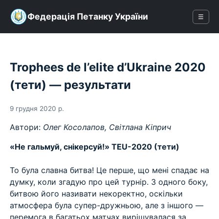
Федерація Петанку України
☰
Trophees de l’elite d’Ukraine 2020
(тети) — результати
9 грудня 2020 р.
Автори:
Олег Косолапов, Світлана Кіприч
«Не гальмуй, снікерсуй!» TEU-2020 (тети)
⠀
То була славна битва! Це перше, що мені спадає на
думку, коли згадую про цей турнір. З одного боку,
битвою його називати некоректно, оскільки
атмосфера була супер-дружньою, але з іншого —
перемога в багатьох матчах вирішувалася за